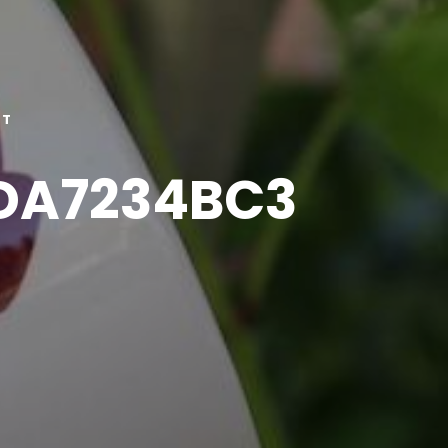
CT
FDA7234BC3