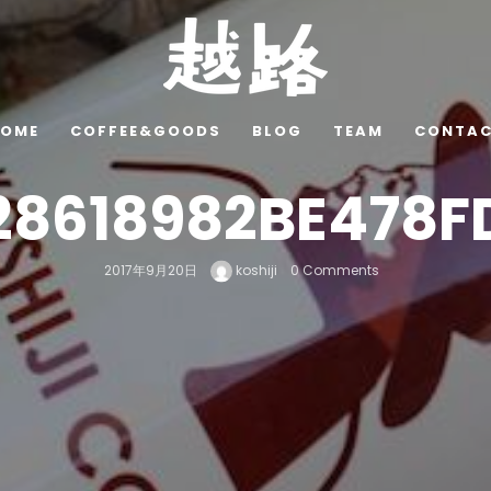
OME
COFFEE&GOODS
BLOG
TEAM
CONTA
28618982BE478
2017年9月20日
koshiji
0 Comments