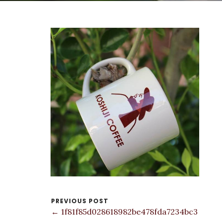
PREVIOUS POST
← 1f81f85d028618982be478fda7234bc3