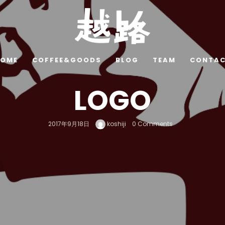
OME
COFFEE&GOODS
BLOG
TEAM
CONTA
LOGO
2017年9月18日
koshiji
0 Comments