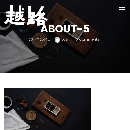
ABOUT-5
2017年2月4日
koshiji
0 Comments